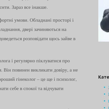
єнти. Зараз все інакше.
фортні умови. Обладнані просторі і
бладнання, двері зачиняються на
доведеться розповідати щось зайве в
лога і регулярно піклуватися про
я. Він повинен викликати довіру, а не
Кате
хороший гінеколог – це ще і психолог,
ати себе в спокої та відчувати