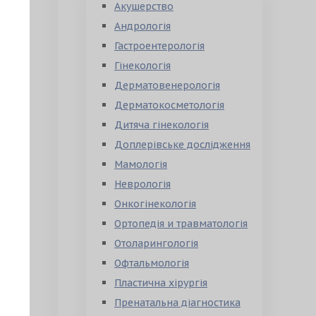
Акушерство
Андрологія
Гастроентерологія
Гінекологія
Дерматовенерологія
Дерматокосметологія
Дитяча гінекологія
Доплерівське дослідження
Мамологія
Неврологія
Онкогінекологія
Ортопедія и травматологія
Отоларингологія
Офтальмологія
Пластична хірургія
Пренатальна діагностика