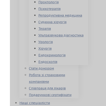
Проктологія
Психотерапія
Репродуктивна медицина
Судинна хірургія
Терапія
Ультразвукова діагностика
Урологія
Хірургія
Ендокринологія
Ендоскопія
Стати донором
Робота зі страховими
компаніями
Співпраця для лікарів
Подарункові сертифікати
Наші спеціалісти