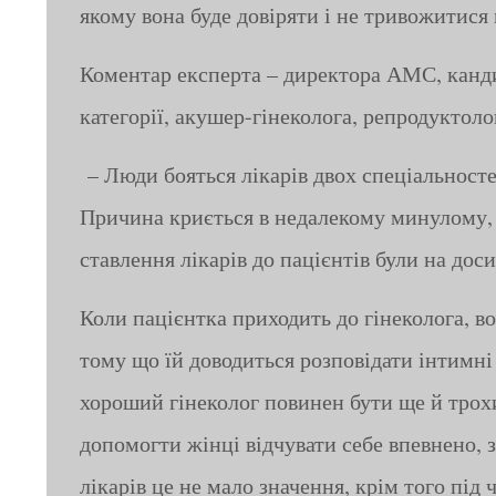
якому вона буде довіряти і не тривожитися
Коментар експерта – директора АМС, канди
категорії, акушер-гінеколога, репродуктол
– Люди бояться лікарів двох спеціальностей
Причина криється в недалекому минулому, 
ставлення лікарів до пацієнтів були на доси
Коли пацієнтка приходить до гінеколога, во
тому що їй доводиться розповідати інтимні
хороший гінеколог повинен бути ще й трох
допомогти жінці відчувати себе впевнено, 
лікарів це не мало значення, крім того під