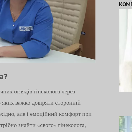
КОМ
а?
чних оглядів гінеколога через
в яких важко довіряти сторонній
бхідно, але і емоційний комфорт при
трібно знайти «свого» гінеколога,