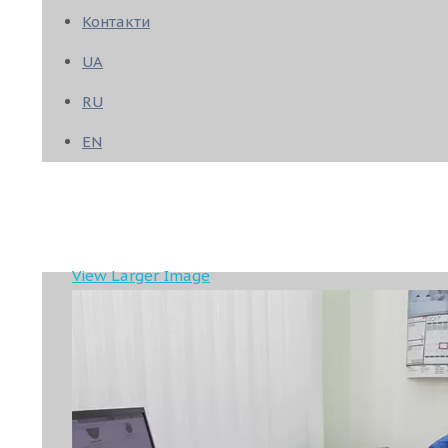
Контакти
UA
RU
EN
View Larger Image