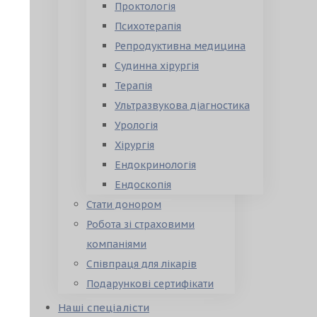
Проктологія
Психотерапія
Репродуктивна медицина
Судинна хірургія
Терапія
Ультразвукова діагностика
Урологія
Хірургія
Ендокринологія
Ендоскопія
Стати донором
Робота зі страховими
компаніями
Співпраця для лікарів
Подарункові сертифікати
Наші спеціалісти