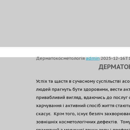
Дерматокосметологія
admin
2025-12-16T1
ДЕРМАТО
Успіх та щастя в сучасному суспільстві ас
людей прагнуть бути здоровими, вести акт
привабливий вигляд, вдаючись до послуг 
харчування і активний спосіб життя стаю
скасує. Крім того, існує безліч захворюва
зовнішніх косметологічних дефектів. Том
грамотний з медичної точки зору і професі