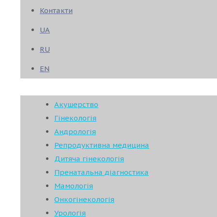
Контакти
UA
RU
EN
Акушерство
Гінекологія
Андрологія
Репродуктивна медицина
Дитяча гінекологія
Пренатальна діагностика
Мамологія
Онкогінекологія
Урологія