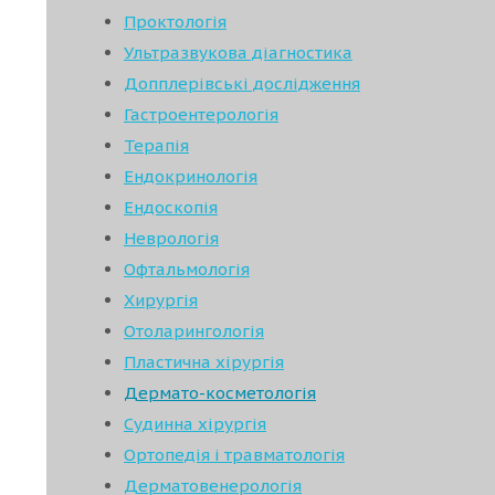
Проктологія
Ультразвукова діагностика
Допплерівські дослідження
Гастроентерологія
Терапія
Ендокринологія
Ендоскопія
Неврологія
Офтальмологія
Хирургія
Отоларингологія
Пластична хірургія
Дермато-косметологія
Судинна хірургія
Ортопедія і травматологія
Дерматовенерологія