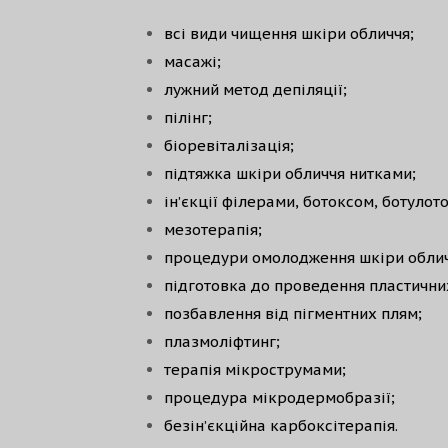
всі види чищення шкіри обличчя;
масажі;
лужний метод депіляції;
пілінг;
біоревіталізація;
підтяжка шкіри обличчя нитками;
ін’єкції філерами, ботоксом, ботулот
мезотерапія;
процедури омолодження шкіри облич
підготовка до проведення пластични
позбавлення від пігментних плям;
плазмоліфтинг;
терапія мікрострумами;
процедура мікродермобразії;
безін’єкційна карбоксітерапія.