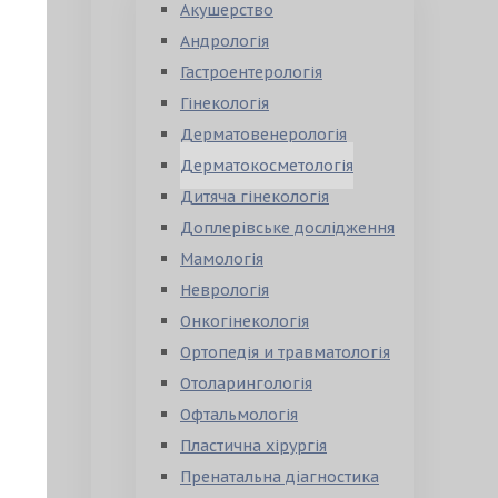
Акушерство
Андрологія
Гастроентерологія
Гінекологія
Дерматовенерологія
Дерматокосметологія
Дитяча гінекологія
Доплерівське дослідження
Мамологія
Неврологія
Онкогінекологія
Ортопедія и травматологія
Отоларингологія
Офтальмологія
Пластична хірургія
Пренатальна діагностика