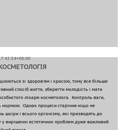
7:42:34+00:00
КОСМЕТОЛОГІЯ
оціюються зі здоров’ям і красою, тому все більше
ивний спосіб життя, зберегти молодість і мати
особистого лікаря-косметолога. Контроль ваги,
ть нормою. Однак процеси старіння ніщо не
нь шкіри і всього організму, які призводять до
у у вирішенні естетичних проблем дуже важливий
йний підхід.