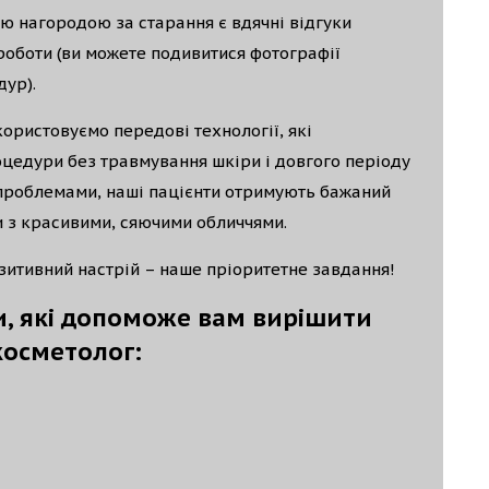
 нагородою за старання є вдячні відгуки
роботи (ви можете подивитися фотографії
дур).
користовуємо передові технології, які
цедури без травмування шкіри і довгого періоду
 проблемами, наші пацієнти отримують бажаний
и з красивими, сяючими обличчями.
зитивний настрій – наше пріоритетне завдання!
и, які допоможе вам вирішити
косметолог: