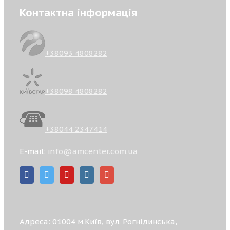
Контактна інформація
+38093 4808282
+38098 4808282
+38044 2347414
E-mail:
info@amcenter.com.ua
Адреса: 01004 м.Київ, вул. Рогнідинська,