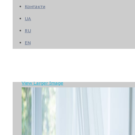
Контакти
UA
RU
EN
View Larger Image