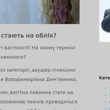
 стають на облік?
 вагітності! На якому терміні
інеколога?
ї категорії, акушер-гінеколог
Кате
ся Володимирівна Дем’яненко.
ом, вагітна повинна стати на
з половиною тижнів проводиться