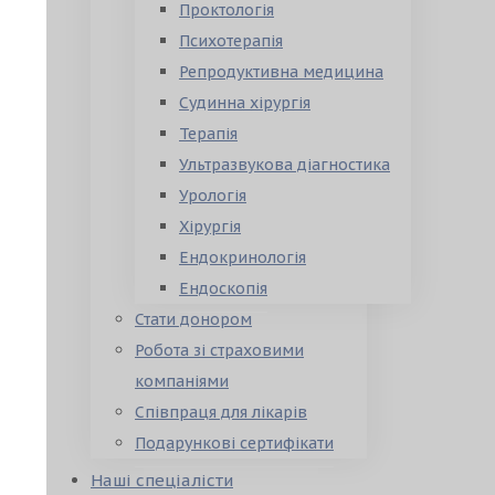
Проктологія
Психотерапія
Репродуктивна медицина
Судинна хірургія
Терапія
Ультразвукова діагностика
Урологія
Хірургія
Ендокринологія
Ендоскопія
Стати донором
Робота зі страховими
компаніями
Співпраця для лікарів
Подарункові сертифікати
Наші спеціалісти