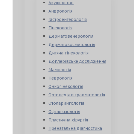
Акушерство
Андрологія
Гастроентерологія
Гінекологія
Дерматовенерологія
Дерматокосметологія
Дитяча гінекологія
Доплерівське дослідження
Мамологія
Неврологія
Онкогінекологія
Ортопедія и травматологія
Отоларингологія
Офтальмологія
Пластична хірургія
Пренатальна діагностика