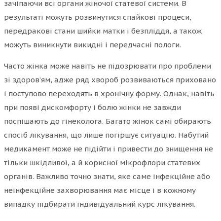
зачіпаючи всі органи жіночої статевої системи. В
результаті можуть розвинутися спайкові процеси,
передракові стани шийки матки і безпліддя, а також
можуть виникнути викидні і передчасні пологи.
Часто жінка може навіть не підозрювати про проблеми
зі здоров’ям, адже ряд хвороб розвиваються приховано
і поступово переходять в хронічну форму. Однак, навіть
при появі дискомфорту і болю жінки не завжди
поспішають до гінеколога. Багато жінок самі обирають
спосіб лікування, що лише погіршує ситуацію. Набутий
медикамент може не підійти і привести до знищення не
тільки шкідливої, а й корисної мікрофлори статевих
органів. Важливо точно знати, яке саме інфекційне або
неінфекційне захворювання має місце і в кожному
випадку підбирати індивідуальний курс лікування.