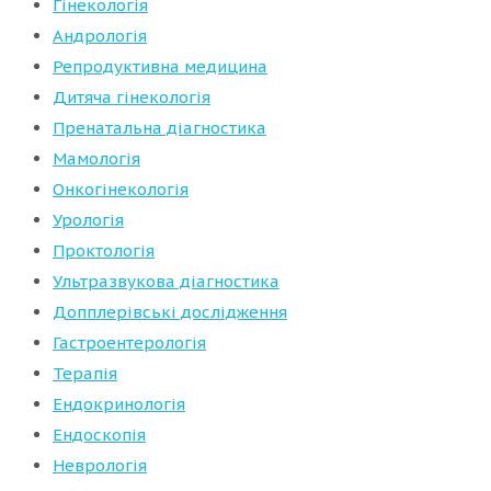
Гінекологія
Андрологія
Репродуктивна медицина
Дитяча гінекологія
Пренатальна діагностика
Мамологія
Онкогінекологія
Урологія
Проктологія
Ультразвукова діагностика
Допплерівські дослідження
Гастроентерологія
Терапія
Ендокринологія
Ендоскопія
Неврологія