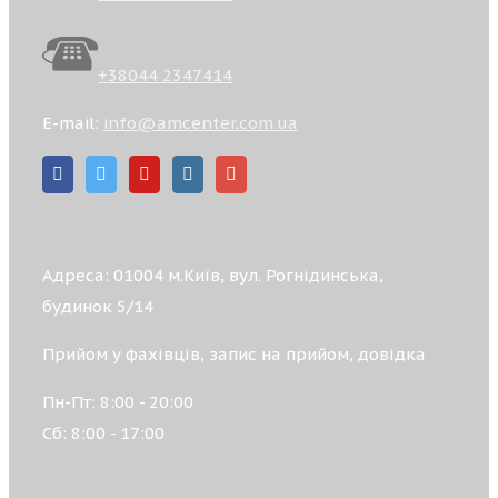
+38044 2347414
E-mail:
info@amcenter.com.ua
Адреса: 01004 м.Київ, вул. Рогнідинська,
будинок 5/14
Прийом у фахівців, запис на прийом, довідка
Пн-Пт: 8:00 - 20:00
Сб: 8:00 - 17:00