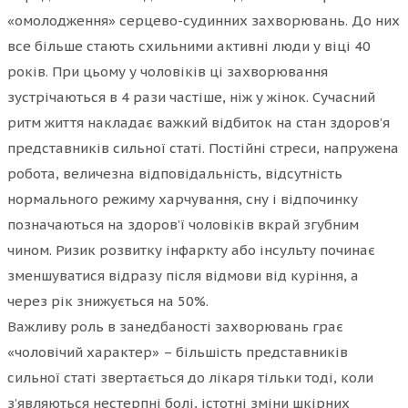
«омолодження» серцево-судинних захворювань. До них
все більше стають схильними активні люди у віці 40
років. При цьому у чоловіків ці захворювання
зустрічаються в 4 рази частіше, ніж у жінок. Сучасний
ритм життя накладає важкий відбиток на стан здоров’я
представників сильної статі. Постійні стреси, напружена
робота, величезна відповідальність, відсутність
нормального режиму харчування, сну і відпочинку
позначаються на здоров’ї чоловіків вкрай згубним
чином. Ризик розвитку інфаркту або інсульту починає
зменшуватися відразу після відмови від куріння, а
через рік знижується на 50%.
Важливу роль в занедбаності захворювань грає
«чоловічий характер» – більшість представників
сильної статі звертається до лікаря тільки тоді, коли
з’являються нестерпні болі, істотні зміни шкірних