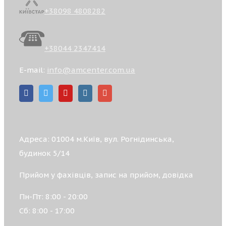
+38098 4808282
+38044 2347414
E-mail:
info@amcenter.com.ua
Адреса: 01004 м.Київ, вул. Рогнідинська,
будинок 5/14
Прийом у фахівців, запис на прийом, довідка
Пн-Пт: 8:00 - 20:00
Сб: 8:00 - 17:00