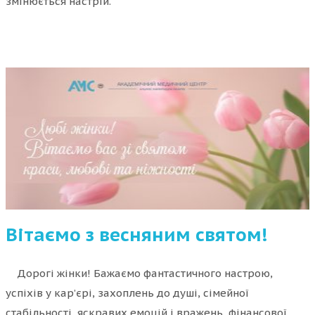
змінюється настрій.
Вітаємо з весняним святом!
Дорогі жінки! Бажаємо фантастичного настрою,
успіхів у кар’єрі, захоплень до душі, сімейної
стабільності, яскравих емоцій і вражень, фінансової