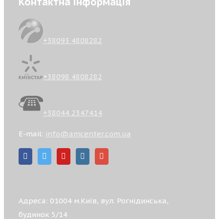
Контактна інформація
+38093 4808282
+38098 4808282
+38044 2347414
E-mail:
info@amcenter.com.ua
Адреса: 01004 м.Київ, вул. Рогнідинська,
будинок 5/14