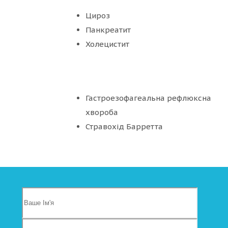
Цироз
Панкреатит
Холецистит
Гастроезофагеальна рефлюксна
хвороба
Стравохід Барретта