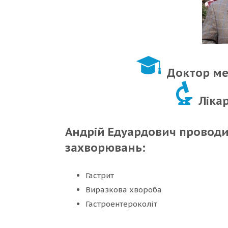
Доктор ме
Ліка
Андрій Едуардович проводит
захворювань:
Гастрит
Виразкова хвороба
Гастроентероколіт