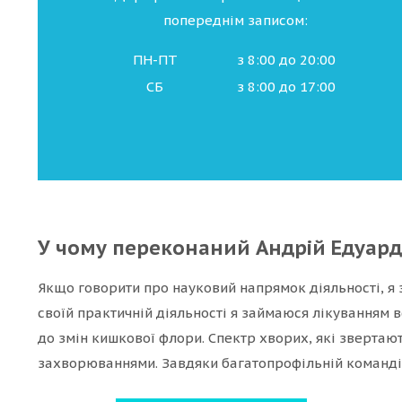
попереднім записом:
ПН-ПТ
з 8:00 до 20:00
СБ
з 8:00 до 17:00
У чому переконаний Андрій Едуард
Якщо говорити про науковий напрямок діяльності, я
своїй практичній діяльності я займаюся лікуванням 
до змін кишкової флори. Спектр хворих, які звертаю
захворюваннями. Завдяки багатопрофільній команді