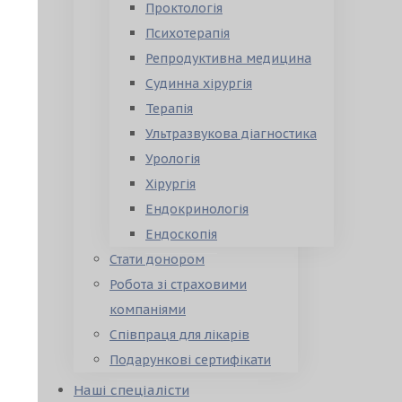
Проктологія
Психотерапія
Репродуктивна медицина
Судинна хірургія
Терапія
Ультразвукова діагностика
Урологія
Хірургія
Ендокринологія
Ендоскопія
Стати донором
Робота зі страховими
компаніями
Співпраця для лікарів
Подарункові сертифікати
Наші спеціалісти