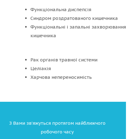
Функціональна диспепсія
Синдром роздратованого кишечника
Функціональні і запальні захворювання
кишечника
Рак органів травної системи
Целіакія
Харчова непереносимість
З Вами зв’яжуться протягом найближчого
робочого часу