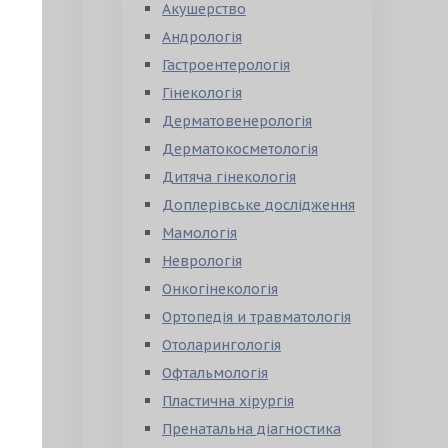
Акушерство
Андрологія
Гастроентерологія
Гінекологія
Дерматовенерологія
Дерматокосметологія
Дитяча гінекологія
Доплерівське дослідження
Мамологія
Неврологія
Онкогінекологія
Ортопедія и травматологія
Отоларингологія
Офтальмологія
Пластична хірургія
Пренатальна діагностика