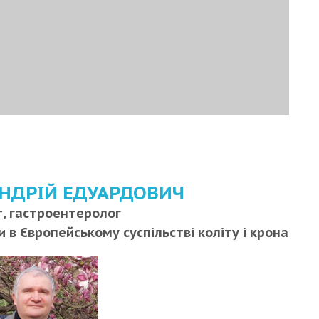
НДРІЙ ЕДУАРДОВИЧ
, гастроентеролог
в Європейському суспільстві коліту і крона