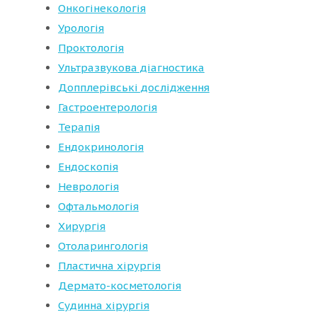
Онкогінекологія
Урологія
Проктологія
Ультразвукова діагностика
Допплерівські дослідження
Гастроентерологія
Терапія
Ендокринологія
Ендоскопія
Неврологія
Офтальмологія
Хирургія
Отоларингологія
Пластична хірургія
Дермато-косметологія
Судинна хірургія