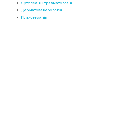
Ортопедія і травматологія
Дерматовенерологія
Психотерапія