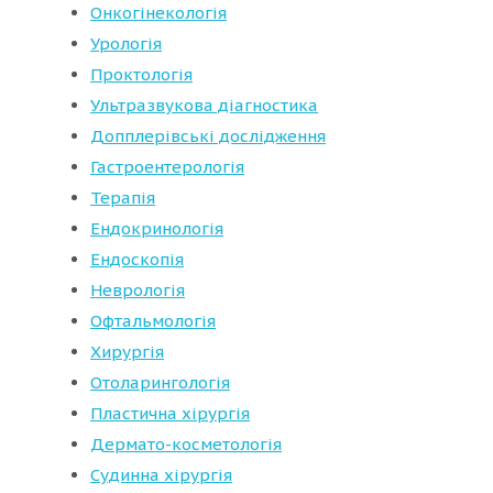
Онкогінекологія
Урологія
Проктологія
Ультразвукова діагностика
Допплерівські дослідження
Гастроентерологія
Терапія
Ендокринологія
Ендоскопія
Неврологія
Офтальмологія
Хирургія
Отоларингологія
Пластична хірургія
Дермато-косметологія
Судинна хірургія