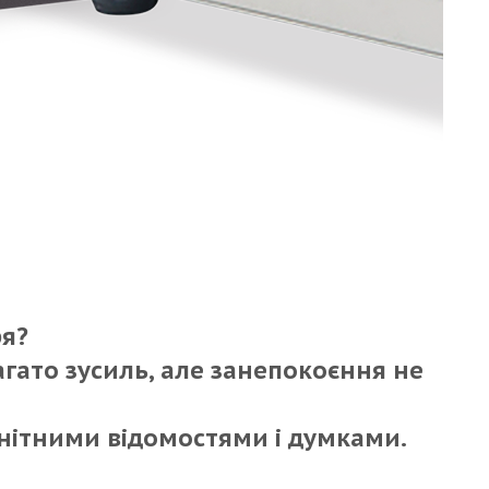
ря?
гато зусиль, але занепокоєння не
анітними відомостями і думками.