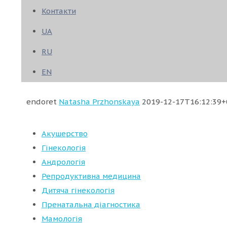
Контакти
UA
RU
EN
endoret
Natasha Przhonskaya
2019-12-17T16:12:39+
Акушерство
Гінекологія
Андрологія
Репродуктивна медицина
Дитяча гінекологія
Пренатальна діагностика
Мамологія