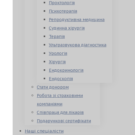
Проктологія
Психотерапія
Репродуктивна медицина
Судинна хірургія
Терапія
Ультразвукова діагностика
Урологія
Хірургія
Ендокринологія
Ендоскопія
Стати донором
Робота зі страховими
компаніями
Співпраця для лікарів
Подарункові сертифікати
Наші спеціалісти