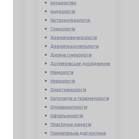
Акушерство
Андрологія
Гастроентерологія
Гінекологія
Дерматовенерологія
Дерматокосметологія
Дитяча гінекологія
Доплерівське дослідження
Мамологія
Неврологія
Онкогінекологія
Ортопедія и травматологія
Отоларингологія
Офтальмологія
Пластична хірургія
Пренатальна діагностика