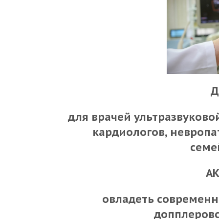
Д
для врачей ультразвуково
кардиологов, невропат
семе
АК
овладеть современ
допплеровс