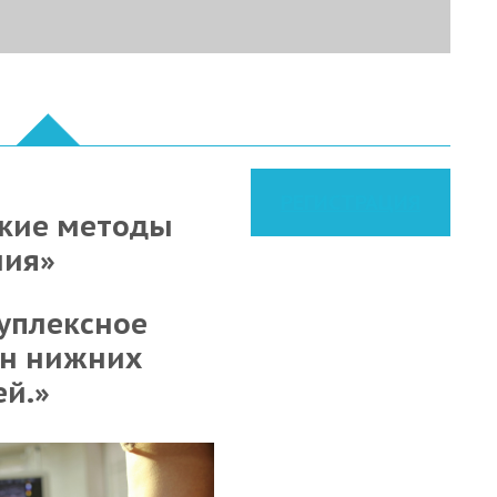
РЕГИСТРАЦИЯ
ские методы
ния»
Дуплексное
ен нижних
ей.»