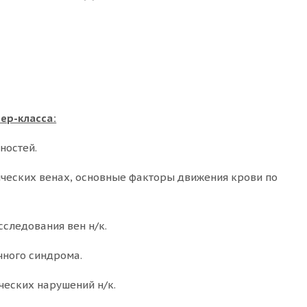
ер-класса:
ностей.
ических венах, основные факторы движения крови по
сследования вен н/к.
чного синдрома.
ческих нарушений н/к.