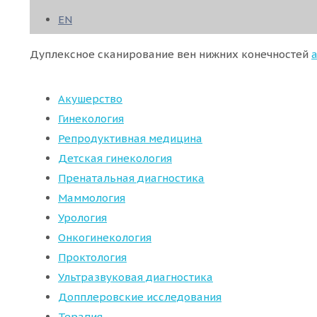
EN
Дуплексное сканирование вен нижних конечностей
Акушерство
Гинекология
Репродуктивная медицина
Детская гинекология
Пренатальная диагностика
Маммология
Урология
Онкогинекология
Проктология
Ультразвуковая диагностика
Допплеровские исследования
Терапия