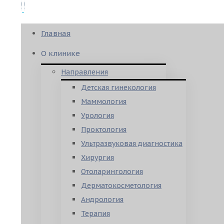
Главная
О клинике
Направления
Детская гинекология
Маммология
Урология
Проктология
Ультразвуковая диагностика
Хирургия
Отоларингология
Дерматокосметология
Андрология
Терапия