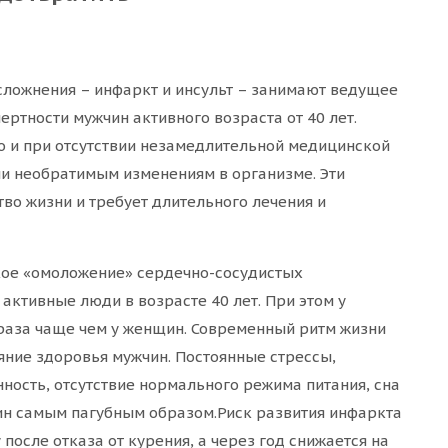
сложнения – инфаркт и инсульт – занимают ведущее
ртности мужчин активного возраста от 40 лет.
о и при отсутствии незамедлительной медицинской
ли необратимым изменениям в организме. Эти
во жизни и требует длительного лечения и
зкое «омоложение» сердечно-сосудистых
активные люди в возрасте 40 лет. При этом у
 раза чаще чем у женщин. Современный ритм жизни
яние здоровья мужчин. Постоянные стрессы,
ность, отсутствие нормального режима питания, сна
ин самым пагубным образом.Риск развития инфаркта
после отказа от курения, а через год снижается на