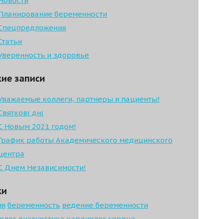
Новости
Планирование беременности
Спецпредложения
Статьи
Уверенность и здоровье
ие записи
Уважаемые коллеги, партнеры и пациенты!
Святкові дні
С Новым 2021 годом!
График работы Академического медицинского
центра
С Днем Независимости!
ки
ия
беременность
ведение беременности
олог
диагностика
кардиолог
сердца