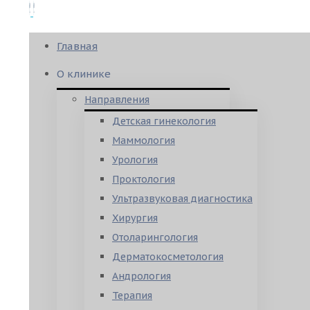
Главная
О клинике
Направления
Детская гинекология
Маммология
Урология
Проктология
Ультразвуковая диагностика
Хирургия
Отоларингология
Дерматокосметология
Андрология
Терапия