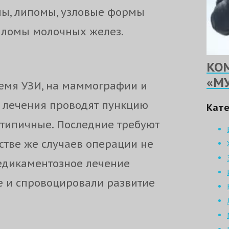
мы, липомы, узловые формы
лломы молочных желез.
КО
«М
ремя УЗИ, на маммографии и
и лечения проводят пункцию
Кате
 атипичные. Последние требуют
стве же случаев операции не
медикаментозное лечение
е и спровоцировали развитие