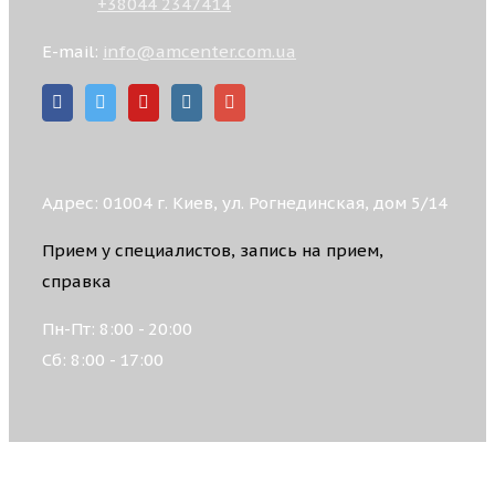
+38044 2347414
E-mail:
info@amcenter.com.ua
Адрес: 01004 г. Киев, ул. Рогнединская, дом 5/14
Прием у специалистов, запись на прием,
справка
Пн-Пт: 8:00 - 20:00
Сб: 8:00 - 17:00
© 2026 АКАДЕМИЧЕСКИЙ МЕДИЦИНСКИЙ ЦЕНТР,
Все права защищены.