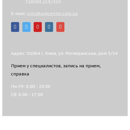
+38044 2347414
E-mail:
info@amcenter.com.ua
Адрес: 01004 г. Киев, ул. Рогнединская, дом 5/14
Прием у специалистов, запись на прием,
справка
Пн-Пт: 8:00 - 20:00
Сб: 8:00 - 17:00
© 2026 АКАДЕМИЧЕСКИЙ МЕДИЦИНСКИЙ ЦЕНТР,
Все права защищены.