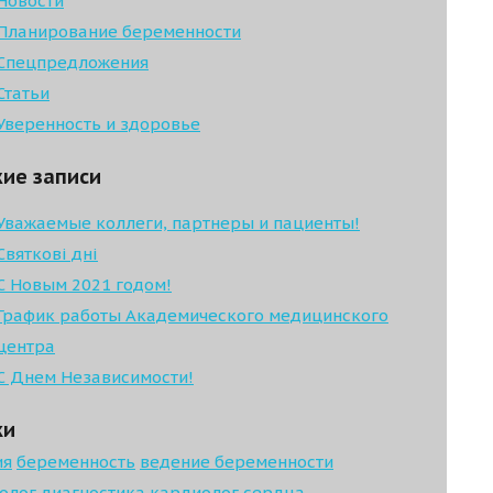
Новости
Планирование беременности
Спецпредложения
Статьи
Уверенность и здоровье
ие записи
Уважаемые коллеги, партнеры и пациенты!
Святкові дні
С Новым 2021 годом!
График работы Академического медицинского
центра
С Днем Независимости!
ки
ия
беременность
ведение беременности
олог
диагностика
кардиолог
сердца