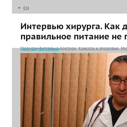
EN
Интервью хирурга. Как 
правильное питание не
Главная
»
Интервью доктора
,
Красота и здоровье
,
Му
View Larger Image
если спорт и правильное питание не помогают?