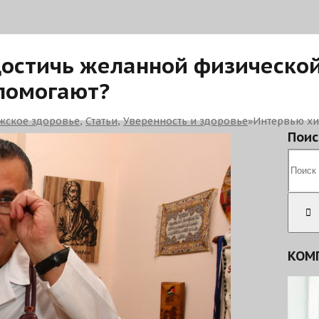
достичь желанной физической
 помогают?
жское здоровье
,
Статьи
,
Уверенность и здоровье
»
Интервью хи
Поис
КОМ