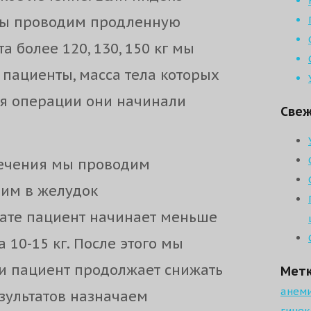
, мы проводим продленную
а более 120, 130, 150 кг мы
пациенты, масса тела которых
ия операции они начинали
Свеж
лечения мы проводим
вим в желудок
тате пациент начинает меньше
а 10-15 кг. После этого мы
и пациент продолжает снижать
Мет
анем
зультатов назначаем
гинек