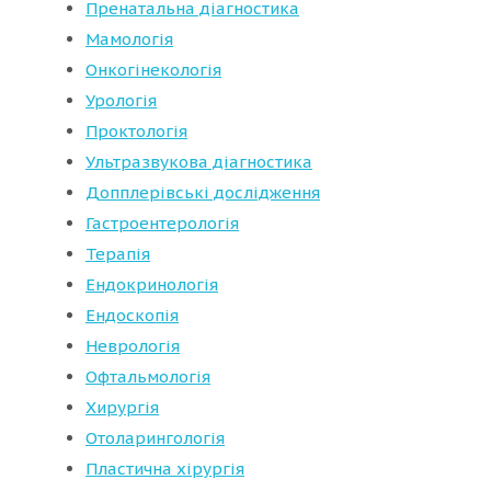
Пренатальна діагностика
Мамологія
Онкогінекологія
Урологія
Проктологія
Ультразвукова діагностика
Допплерівські дослідження
Гастроентерологія
Терапія
Ендокринологія
Ендоскопія
Неврологія
Офтальмологія
Хирургія
Отоларингологія
Пластична хірургія