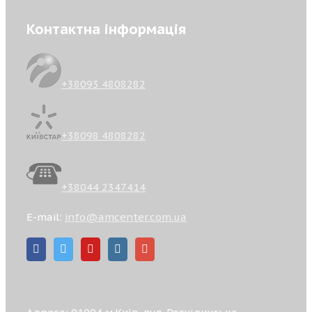
Контактна інформація
+38093 4808282
+38098 4808282
+38044 2347414
E-mail:
info@amcenter.com.ua