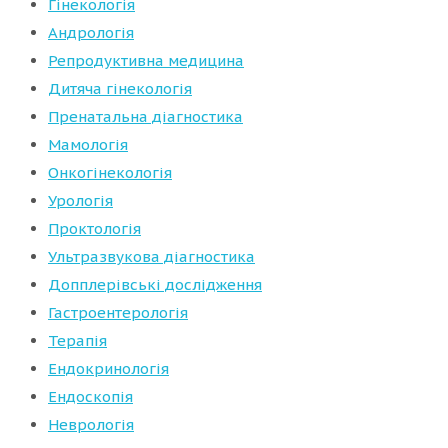
Гінекологія
Андрологія
Репродуктивна медицина
Дитяча гінекологія
Пренатальна діагностика
Мамологія
Онкогінекологія
Урологія
Проктологія
Ультразвукова діагностика
Допплерівські дослідження
Гастроентерологія
Терапія
Ендокринологія
Ендоскопія
Неврологія