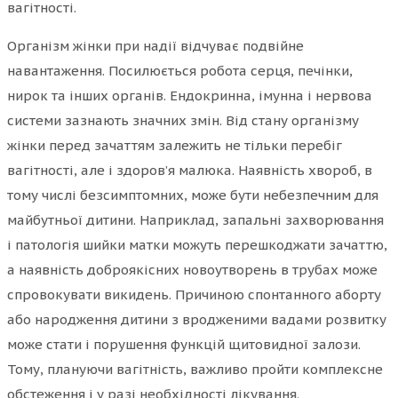
вагітності.
Організм жінки при надії відчуває подвійне
навантаження. Посилюється робота серця, печінки,
нирок та інших органів. Ендокринна, імунна і нервова
системи зазнають значних змін. Від стану організму
жінки перед зачаттям залежить не тільки перебіг
вагітності, але і здоров’я малюка. Наявність хвороб, в
тому числі безсимптомних, може бути небезпечним для
майбутньої дитини. Наприклад, запальні захворювання
і патологія шийки матки можуть перешкоджати зачаттю,
а наявність доброякісних новоутворень в трубах може
спровокувати викидень. Причиною спонтанного аборту
або народження дитини з вродженими вадами розвитку
може стати і порушення функцій щитовидної залози.
Тому, плануючи вагітність, важливо пройти комплексне
обстеження і у разі необхідності лікування.